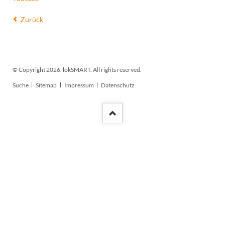
Zurück
© Copyright 2026. lokSMART. All rights reserved.
Navigation
Suche
Sitemap
Impressum
Datenschutz
überspringen